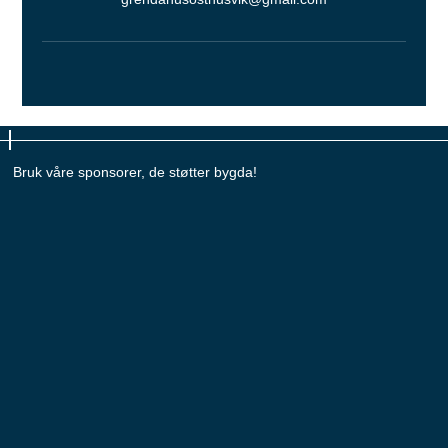
Bruk våre sponsorer, de støtter bygda!
Bruk våre sponsorer, de støtter bygda!