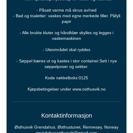
- Påsatt varme må skrus av/ned
- Bad og toaletter: vaskes med egne merkede filler. Påfyll
papir
- Alle brukte kluter og håndklær skylles og legges i
vaskemaskinen
- Uteområdet skal ryddes
- Søppel bæres ut og kastes i stor container.Sett i nye
søppelposer og sekker.
Kode nøkkelboks:0125
Kjøpsbetingelser under www.osthusvik.no
Kontaktinformasjon
Østhusvik Grendahus, Østhustunet, Rennesøy, Norway
grendahusosthusvik@gmail.com