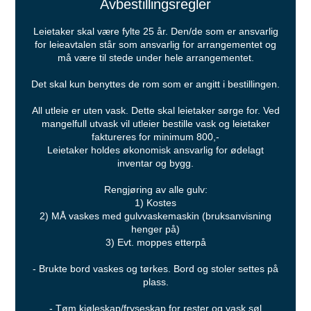
Avbestillingsregler
Leietaker skal være fylte 25 år. Den/de som er ansvarlig
for leieavtalen står som ansvarlig for arrangementet og
må være til stede under hele arrangementet.
Det skal kun benyttes de rom som er angitt i bestillingen.
All utleie er uten vask. Dette skal leietaker sørge for. Ved
mangelfull utvask vil utleier bestille vask og leietaker
faktureres for minimum 800,-
Leietaker holdes økonomisk ansvarlig for ødelagt
inventar og bygg.
Rengjøring av alle gulv:
1) Kostes
2) MÅ vaskes med gulvvaskemaskin (bruksanvisning
henger på)
3) Evt. moppes etterpå
- Brukte bord vaskes og tørkes. Bord og stoler settes på
plass.
- Tøm kjøleskap/fryseskap for rester og vask søl