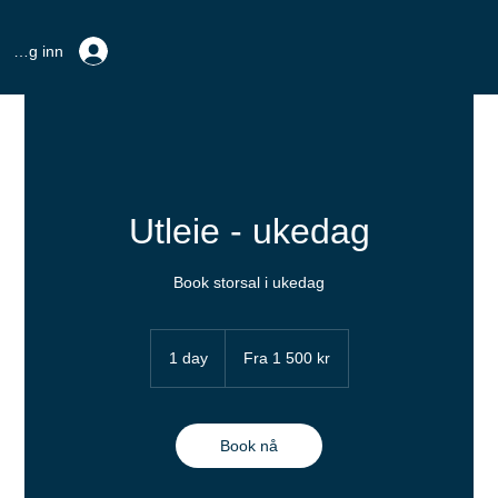
Logg inn
Utleie - ukedag
Book storsal i ukedag
Fra
1 500
1 day
1
Fra 1 500 kr
norske
kroner
d
a
Book nå